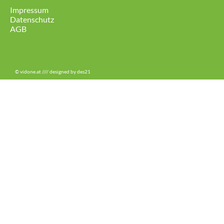
Impressum
Datenschutz
AGB
© vidone.at //// designed by
des21