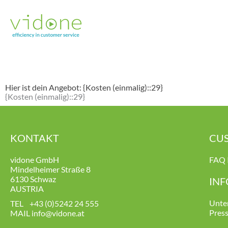
Zum
Inhalt
springen
Hier ist dein Angebot: {Kosten (einmalig)::29}
{Kosten (einmalig)::29}
KONTAKT
CUS
vidone GmbH
FAQ 
Mindelheimer Straße 8
6130 Schwaz
IN
AUSTRIA
Unte
TEL
+43 (0)5242 24
555
Pres
MAIL
info
@vidone.at