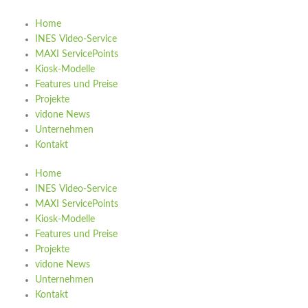
n
u
Home
INES Video-Service
k
t
MAXI ServicePoints
Kiosk-Modelle
e
u
Features und Preise
Projekte
d
b
vidone News
Unternehmen
i
Kontakt
e
Home
n
INES Video-Service
MAXI ServicePoints
Kiosk-Modelle
Features und Preise
Projekte
vidone News
Unternehmen
Kontakt