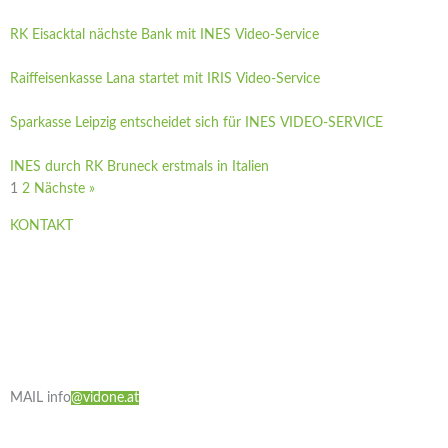
RK Eisacktal nächste Bank mit INES Video-Service
Raiffeisenkasse Lana startet mit IRIS Video-Service
Sparkasse Leipzig entscheidet sich für INES VIDEO-SERVICE
INES durch RK Bruneck erstmals in Italien
1
2
Nächste »
KONTAKT
vidone GmbH
Mindelheimer Straße 8
6130 Schwaz
AUSTRIA
TEL
+43 (0)5242 24
555
MAIL
info
@vidone.at