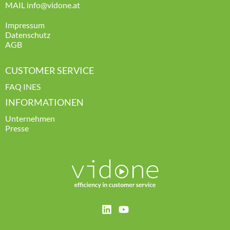
MAIL
info
@vidone.at
Impressum
Datenschutz
AGB
CUSTOMER SERVICE
FAQ INES
INFORMATIONEN
Unternehmen
Presse
L
Y
i
o
n
u