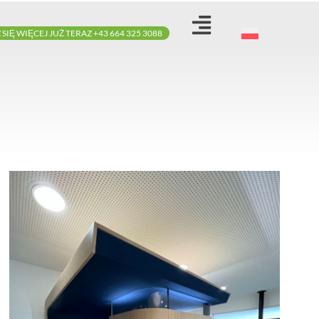
IĘ WIĘCEJ JUŻ TERAZ +43 664 325 3088