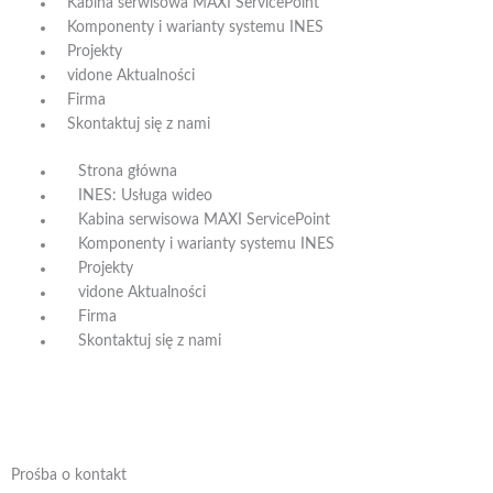
Kabina serwisowa MAXI ServicePoint
e
u
Komponenty i warianty systemu INES
Projekty
d
b
vidone Aktualności
Firma
Skontaktuj się z nami
i
e
Strona główna
n
INES: Usługa wideo
Kabina serwisowa MAXI ServicePoint
Komponenty i warianty systemu INES
Projekty
vidone Aktualności
Firma
Skontaktuj się z nami
Prośba o kontakt