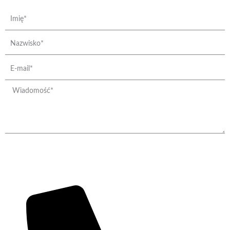
Imię
Nazwisko
e-
mail
Wiadomość
Wysyłanie