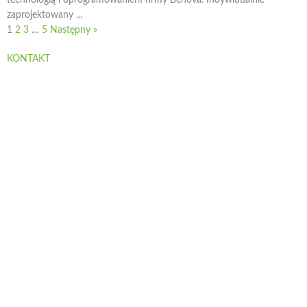
technologią i oprogramowaniem firmy Benova. Indywidualnie
zaprojektowany ...
1
2
3
…
5
Następny »
KONTAKT
vidone GmbH
Mindelheimer Street 8
6130 Schwaz
AUSTRIA
AT
+43 (0)5242 24
DE
+49 (0)89 693 132 06
office@vidone.at
Nota prawna
Ochrona danych
OGÓLNE WARUNKI HANDLOWE