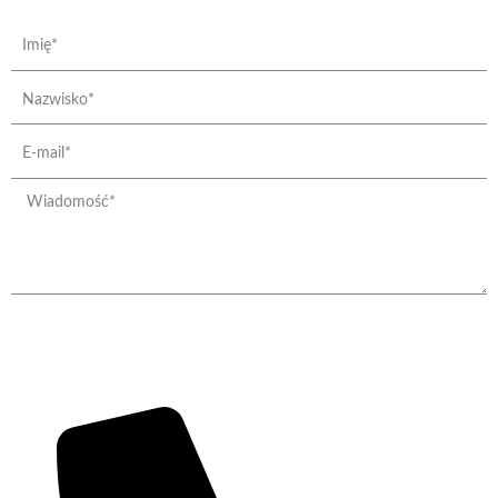
Imię
Nazwisko
e-
mail
Wiadomość
Wysyłanie