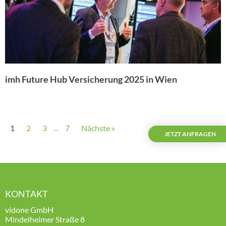
imh Future Hub Versicherung 2025 in Wien
1
2
3
7
Nächste »
…
JETZT ANFRAGEN
KONTAKT
vidone GmbH
Mindelheimer Straße 8